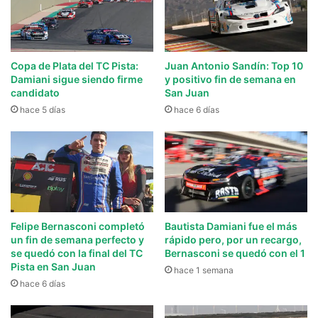
Copa de Plata del TC Pista:
Juan Antonio Sandín: Top 10
Damiani sigue siendo firme
y positivo fin de semana en
candidato
San Juan
hace 5 días
hace 6 días
Felipe Bernasconi completó
Bautista Damiani fue el más
un fin de semana perfecto y
rápido pero, por un recargo,
se quedó con la final del TC
Bernasconi se quedó con el 1
Pista en San Juan
hace 1 semana
hace 6 días