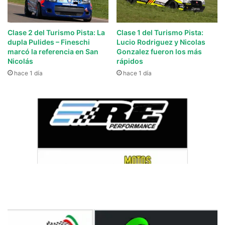
Clase 2 del Turismo Pista: La
Clase 1 del Turismo Pista:
dupla Pulides – Fineschi
Lucio Rodriguez y Nicolas
marcó la referencia en San
Gonzalez fueron los más
Nicolás
rápidos
hace 1 día
hace 1 día