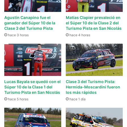
Agustín Canapino fue el
Matías Clapier prevaleció en
ganador del Súper 10 de la
el Súper 10 de la Clase 2 del
Clase 3 del Turismo Pista
Turismo Pista en San Nicolás
hace 3 horas
hace 4 horas
Lucas Bayala se quedó con el
Clase 3 del Turismo Pista:
Súper 10 de la Clase 1 del
Hermida-Moscardini fueron
Turismo Pista en San Nicolás
los más rápidos
hace 5 horas
hace 1 día