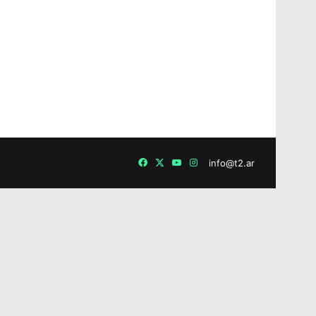
Facebook
X
YouTube
Instagram
info@t2.ar