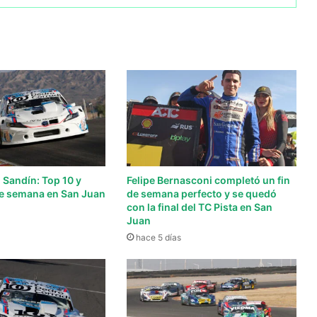
 Sandín: Top 10 y
Felipe Bernasconi completó un fin
 de semana en San Juan
de semana perfecto y se quedó
con la final del TC Pista en San
Juan
hace 5 días