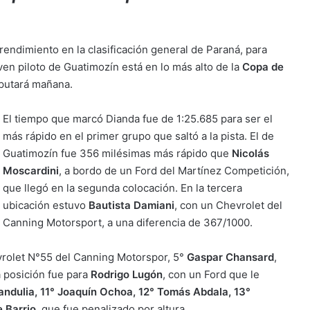
endimiento en la clasificación general de Paraná, para
oven piloto de Guatimozín está en lo más alto de la
Copa de
sputará mañana.
El tiempo que marcó Dianda fue de 1:25.685 para ser el
más rápido en el primer grupo que saltó a la pista. El de
Guatimozín fue 356 milésimas más rápido que
Nicolás
Moscardini
, a bordo de un Ford del Martínez Competición,
que llegó en la segunda colocación. En la tercera
ubicación estuvo
Bautista Damiani
, con un Chevrolet del
Canning Motorsport, a una diferencia de 367/1000.
vrolet N°55 del Canning Motorspor, 5°
Gaspar Chansard
,
a posición fue para
Rodrigo Lugón
, con un Ford que le
andulia, 11° Joaquín Ochoa, 12° Tomás Abdala, 13°
 Barrio
, que fue penalizado por altura.