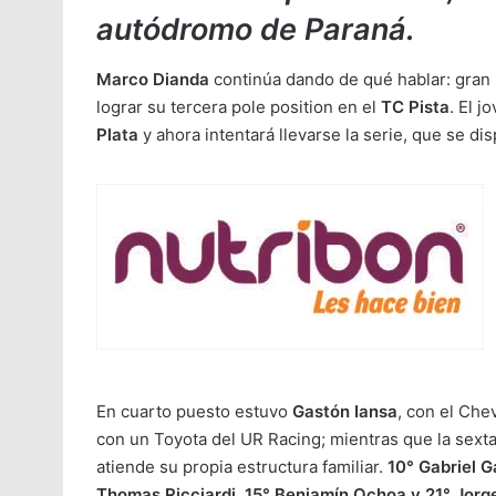
autódromo de Paraná.
Marco Dianda
continúa dando de qué hablar: gran r
lograr su tercera pole position en el
TC Pista
. El j
Plata
y ahora intentará llevarse la serie, que se di
En cuarto puesto estuvo
Gastón Iansa
, con el Che
con un Toyota del UR Racing; mientras que la sext
atiende su propia estructura familiar.
10° Gabriel G
Thomas Ricciardi, 15° Benjamín Ochoa y 21° Jorge