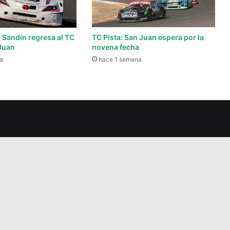
 Sandín regresa al TC
TC Pista: San Juan espera por la
 Juan
novena fecha
a
hace 1 semana