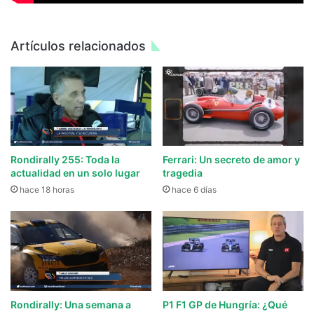
Artículos relacionados
Rondirally 255: Toda la
Ferrari: Un secreto de amor y
actualidad en un solo lugar
tragedia
hace 18 horas
hace 6 días
Rondirally: Una semana a
P1 F1 GP de Hungría: ¿Qué