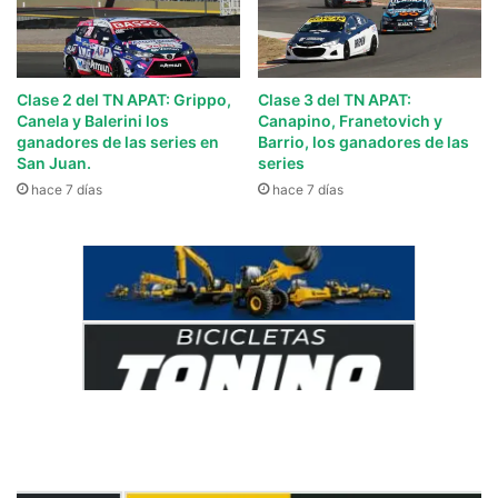
Clase 2 del TN APAT: Grippo,
Clase 3 del TN APAT:
Canela y Balerini los
Canapino, Franetovich y
ganadores de las series en
Barrio, los ganadores de las
San Juan.
series
hace 7 días
hace 7 días