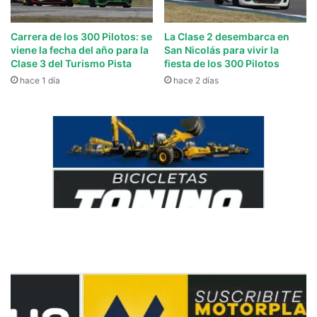
Carrera de los 300 Pilotos: se
La Clase 2 desembarca en
viene la fecha del año para la
San Nicolás para vivir la
Clase 3 del Turismo Pista
fiesta de los 300 Pilotos
hace 1 día
hace 2 días