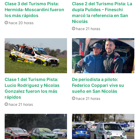
Clase 3 del Turismo Pista:
Clase 2 del Turismo Pista: La
Hermida-Moscardini fueron
dupla Pulides – Fineschi
los más rápidos
marcó la referencia en San
Nicolás
hace 20 horas
hace 21 horas
Clase 1 del Turismo Pista:
De periodista a piloto:
Lucio Rodriguez y Nicolas
Federico Coppari vive su
Gonzalez fueron los más
sueño en San Nicolás
rápidos
hace 21 horas
hace 21 horas