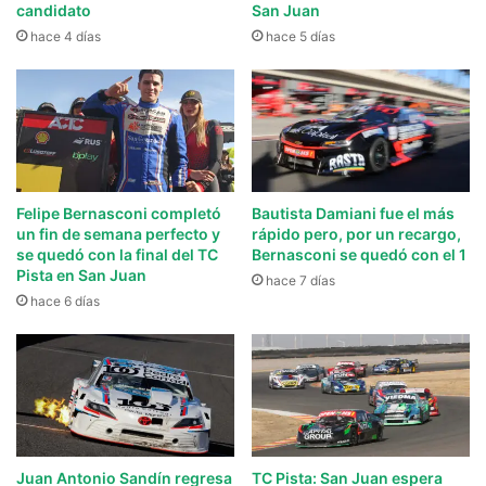
candidato
San Juan
hace 4 días
hace 5 días
Felipe Bernasconi completó
Bautista Damiani fue el más
un fin de semana perfecto y
rápido pero, por un recargo,
se quedó con la final del TC
Bernasconi se quedó con el 1
Pista en San Juan
hace 7 días
hace 6 días
Juan Antonio Sandín regresa
TC Pista: San Juan espera