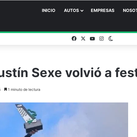
INICIO
AUTOS
EMPRESAS
NOSO
Facebook
X
YouTube
Instagram
Switch ski
stín Sexe volvió a fes
5
1 minuto de lectura