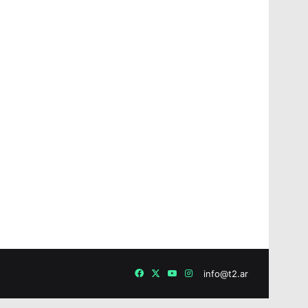
Facebook
X
YouTube
Instagram
info@t2.ar