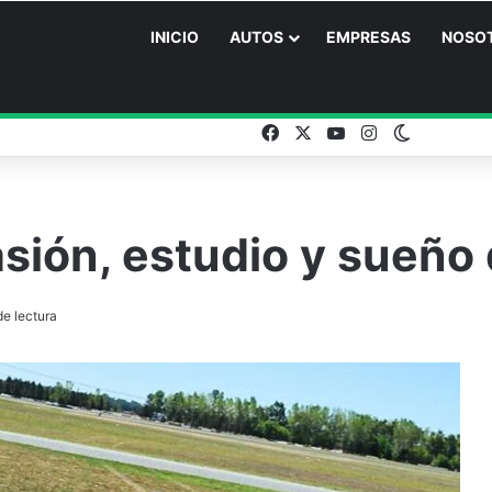
INICIO
AUTOS
EMPRESAS
NOSO
Facebook
X
YouTube
Instagram
Switch sk
pasión, estudio y sueñ
e lectura