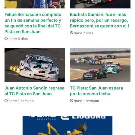
Felipe Bernasconi completó
Bautista Damiani fue el más
un fin de semana perfecto y
rápido pero, por un recargo,
se quedó con la final del TC
Bernasconi se quedó con el 1
Pista en San Juan
hace 7 días
hace 6 días
Juan Antonio Sandín regresa
TC Pista: San Juan espera
al TC Pista en San Juan
por la novena fecha
hace 1 semana
hace 1 semana