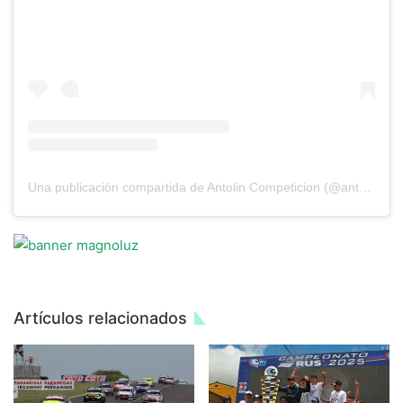
Una publicación compartida de Antolin Competicion (@antolincompeticion)
Artículos relacionados