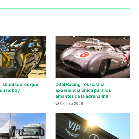
: simuladores que
Dital Racing Tours: Una
 un hobby
experiencia única para los
amantes de la adrenalina
19 junio 2026