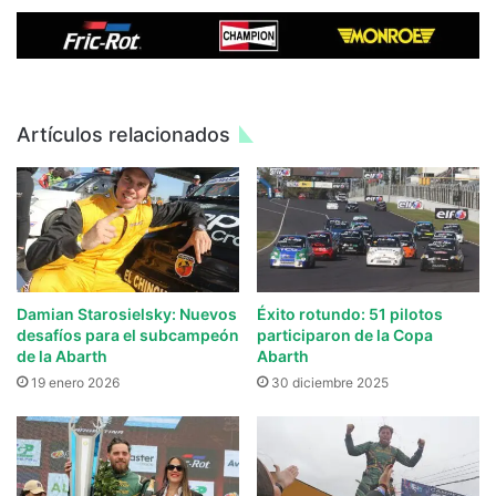
Artículos relacionados
Damian Starosielsky: Nuevos
Éxito rotundo: 51 pilotos
desafíos para el subcampeón
participaron de la Copa
de la Abarth
Abarth
19 enero 2026
30 diciembre 2025