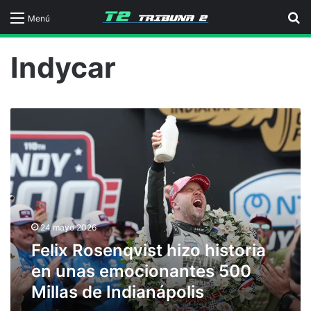
B
Menú
Indycar
F
e
l
i
x
R
o
s
24 mayo 2026
e
Felix Rosenqvist hizo historia
n
q
en unas emocionantes 500
v
Millas de Indianápolis
i
s