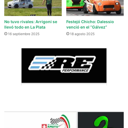
No tuvo rivales: Arrigoni se
Festejó Chicho: Dalessio
llevó todo en La Plata
venció en el “Gálvez”
16 septiembre 2025
18 agosto 2025