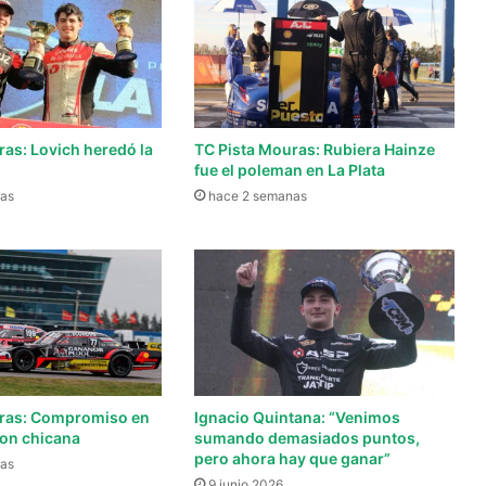
ras: Lovich heredó la
TC Pista Mouras: Rubiera Hainze
fue el poleman en La Plata
as
hace 2 semanas
uras: Compromiso en
Ignacio Quintana: “Venimos
con chicana
sumando demasiados puntos,
pero ahora hay que ganar”
as
9 junio 2026