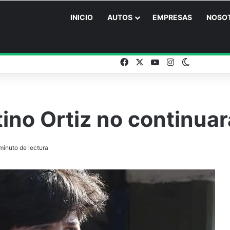
INICIO
AUTOS
EMPRESAS
NOSO
Facebook
X
YouTube
Instagram
Switch ski
tino Ortiz no continua
minuto de lectura