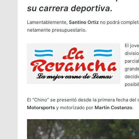
su carrera deportiva.
Lamentablemente,
Santino Ortiz
no podrá complet
netamente presupuestario.
El jov
divisi
parcia
grande
decidi
posibi
El “Chino” se presentó desde la primera fecha del 
Motorsports
y motorizado por
Martín Costanzo
.