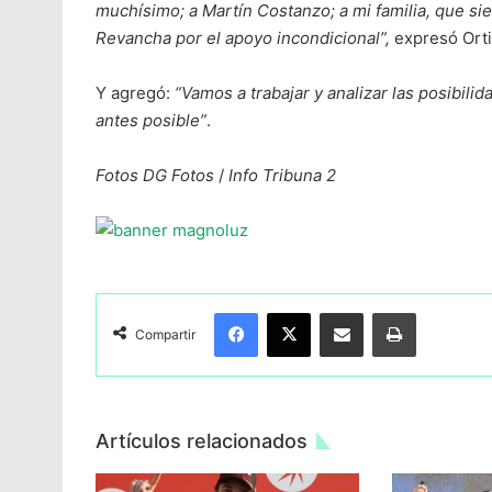
muchísimo; a Martín Costanzo; a mi familia, que s
Revancha por el apoyo incondicional”,
expresó Orti
Y agregó:
“Vamos a trabajar y analizar las posibili
antes posible”
.
Fotos DG Fotos
/
Info Tribuna 2
Facebook
X
Compartir por Email
Imprimir
Compartir
Artículos relacionados