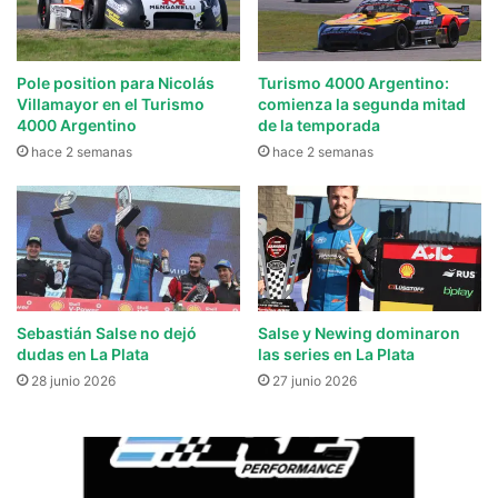
Pole position para Nicolás
Turismo 4000 Argentino:
Villamayor en el Turismo
comienza la segunda mitad
4000 Argentino
de la temporada
hace 2 semanas
hace 2 semanas
Sebastián Salse no dejó
Salse y Newing dominaron
dudas en La Plata
las series en La Plata
28 junio 2026
27 junio 2026