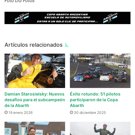
Foto DG Fotos
Artículos relacionados
Damian Starosielsky: Nuevos
Éxito rotundo: 51 pilotos
desafíos para el subcampeón
participaron de la Copa
de la Abarth
Abarth
19 enero 2026
30 diciembre 2025