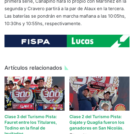
primera serie, Canapino hará lo propio con Martínez en la
segunda y Cravero partirá a la par de Alaux en la tercera.
Las baterías se pondrán en marcha mañana a las 10:05hs,
10:30hs y 10:55hs, respectivamente.
Artículos relacionados
Clase 3 del Turismo Pista:
Clase 2 del Turismo Pista:
Fauret entre los Titulares,
Gajate y Quaglia fueron los
Todino en la final de
ganadores en San Nicolás.
Invitados