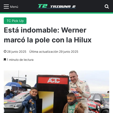
B
Menú
TC Pick Up
Está indomable: Werner
marcó la pole con la Hilux
28 junio 2025
Última actualización 29 junio 2025
1 minuto de lectura