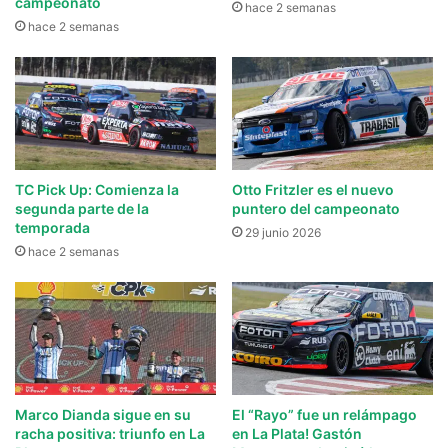
campeonato
hace 2 semanas
hace 2 semanas
TC Pick Up: Comienza la
Otto Fritzler es el nuevo
segunda parte de la
puntero del campeonato
temporada
29 junio 2026
hace 2 semanas
Marco Dianda sigue en su
El “Rayo” fue un relámpago
racha positiva: triunfo en La
en La Plata! Gastón