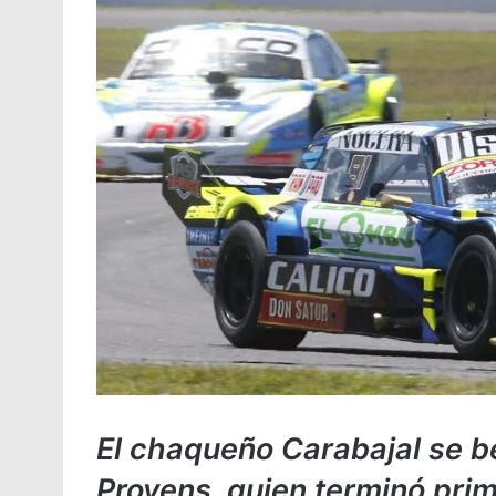
El chaqueño Carabajal se b
Provens, quien terminó prim