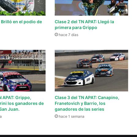
 Brilló en el podio de
Clase 2 del TN APAT: Llegó la
primera para Grippo
hace 7 días
N APAT: Grippo,
Clase 3 del TN APAT: Canapino,
rini los ganadores de
Franetovich y Barrio, los
 San Juan.
ganadores de las series
a
hace 1 semana