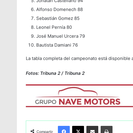
Jonatan Castellano 94
Alfonso Domenech 88
Sebastián Gomez 85
Leonel Pernía 80
José Manuel Urcera 79
Bautista Damiani 76
La tabla completa del campeonato está disponible 
Fotos: Tribuna 2 / Tribuna 2
Facebook
X
Compartir por Email
Imprimir
Compartir