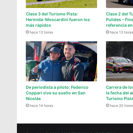
Clase 3 del Turismo Pista:
Clase 2 del T
Hermida-Moscardini fueron los
Pulides – Fin
más rápidos
referencia en
hace 13 horas
hace 13 hora
De periodista a piloto: Federico
Carrera de lo
Coppari vive su sueño en San
la fecha del a
Nicolás
Turismo Pist
hace 14 horas
hace 20 hora