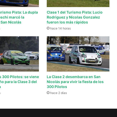
urismo Pista: La dupla
Clase 1 del Turismo Pista: Lucio
eschi marcó la
Rodriguez y Nicolas Gonzalez
 San Nicolás
fueron los más rápidos
s
hace 14 horas
s 300 Pilotos: se viene
La Clase 2 desembarca en San
ño para la Clase 3 del
Nicolás para vivir la fiesta de los
a
300 Pilotos
s
hace 2 días