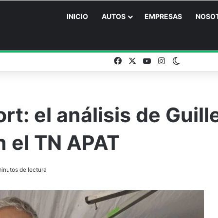
INICIO
AUTOS
EMPRESAS
NOSO
Facebook
X
YouTube
Instagram
Switch ski
t: el análisis de Guill
n el TN APAT
inutos de lectura