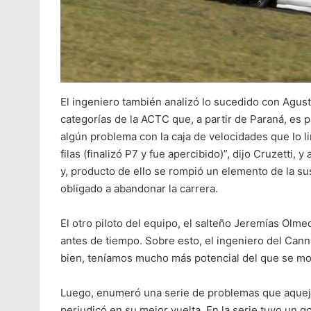
El ingeniero también analizó lo sucedido con Agus
categorías de la ACTC que, a partir de Paraná, es p
algún problema con la caja de velocidades que lo l
filas (finalizó P7 y fue apercibido)”, dijo Cruzetti,
y, producto de ello se rompió un elemento de la sus
obligado a abandonar la carrera.
El otro piloto del equipo, el salteño Jeremías Olme
antes de tiempo. Sobre esto, el ingeniero del Can
bien, teníamos mucho más potencial del que se mo
Luego, enumeró una serie de problemas que aquejaro
perjudicó en su mejor vuelta. En la serie tuvo un go