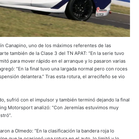
tín Canapino, uno de los máximos referentes de las
arte también de la Clase 3 del TN APAT: “En la serie tuvo
imitó para mover rápido en el arranque y lo pasaron varias
 y agregó: “En la final tuvo una largada normal pero con roces
pensión delantera.” Tras esta rotura, el arrecifeño se vio
do, sufrió con el impulsor y también terminó dejando la final
ning Motorsport analizó: “Con Jeremías estuvimos muy
stró”.
n a Olmedo: “En la clasificación la bandera roja lo
lpe que le ocasionó una rotura en el auto, lo limitó y lo