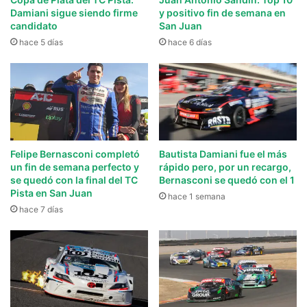
Damiani sigue siendo firme
y positivo fin de semana en
candidato
San Juan
hace 5 días
hace 6 días
Felipe Bernasconi completó
Bautista Damiani fue el más
un fin de semana perfecto y
rápido pero, por un recargo,
se quedó con la final del TC
Bernasconi se quedó con el 1
Pista en San Juan
hace 1 semana
hace 7 días