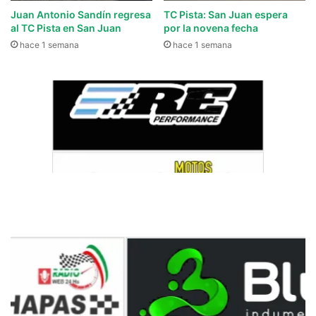
Juan Antonio Sandín regresa
TC Pista: San Juan espera
al TC Pista en San Juan
por la novena fecha
hace 1 semana
hace 1 semana