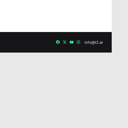
Facebook
X
YouTube
Instagram
info@t2.ar