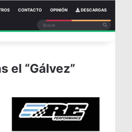
TROS
CONTACTO
OPINIÓN
DESCARGAS
Buscar
in
s el “Gálvez”