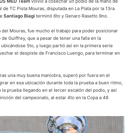
US MED Team
volvió a cosechar un podio de la mano de
al de TC Pista Mouras, disputada en La Plata por la 13ra
de
Santiago Biagi
terminó 6to y Genaro Rasetto 9no.
a del Mouras, fue mucho el trabajo para poder posicionar
o de Guiffrey, que a pesar de tener una falla en la
ubicándose 5to, y luego partió así en la primera serie
vechar el despiste de Francisco Luengo, para terminar en
e tras una muy buena maniobra, superó por fuera en el
girar en esa ubicación durante toda la prueba a buen ritmo,
ó la prueba llegando en el tercer escalón del podio, y así
inición del campeonato, al estar 4to en la Copa a 48