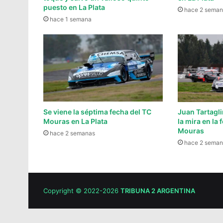
puesto en La Plata
hace 2 seman
hace 1 semana
Se viene la séptima fecha del TC
Juan Tartagl
Mouras en La Plata
la mira en la 
Mouras
hace 2 semanas
hace 2 seman
Copyright © 2022-2026
TRIBUNA 2 ARGENTINA