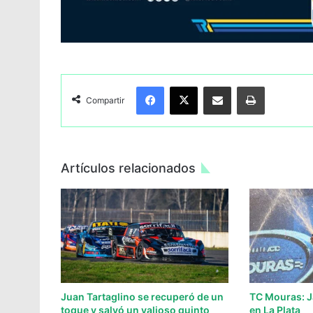
Facebook
X
Compartir por Email
Imprimir
Compartir
Artículos relacionados
Juan Tartaglino se recuperó de un
TC Mouras: J
toque y salvó un valioso quinto
en La Plata