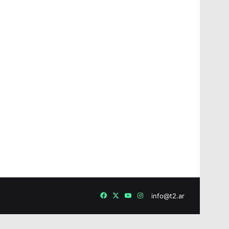
Facebook
X
YouTube
Instagram
info@t2.ar