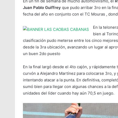
En un fin de semana de mucho automovilismo, el
R
Juan Pablo Guiffrey
que pudo arribar 3ro en la fin
fecha del año en conjunto con el TC Mouras , don
En la teloner
bien al Torin
clasificación pudo meterse entre los cinco mejores 
desde la 3ra ubicación, avanzando un lugar al apro
un buen 2do puesto
En la final largó desde el 4to cajón, y rápidament
curvón a Alejandro Martínez para colocarse 3ro, y 
intentando atacar a la punta. En definitiva, complet
sumó bien para llegar con algunas chances a la def
unidades del líder cuando hay aún 70,5 en juego.